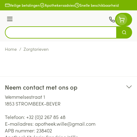
Ga naar de inhoud
Veilige betalingen
Apothekersadvies
Snelle beschikbaarheid
Menu
Zoek
Product, merk, categorie...
Home
/
Zorgtarieven
Neem contact met ons op
Wemmelsestraat 1
1853
STROMBEEK-BEVER
Telefoon:
+32 (0)2 267 85 48
E-mailadres:
apotheek.wille@
gmail.com
APB nummer:
238402