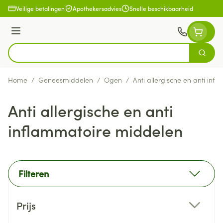
Ga naar de inhoud
Veilige betalingen
Apothekersadvies
Snelle beschikbaarheid
Menu
Zoek
Product, merk, categorie...
Home
/
Geneesmiddelen
/
Ogen
/
Anti allergische en anti in
Anti allergische en anti
inflammatoire middelen
Filteren
Doorgaan naar productlijst
Prijs
filter