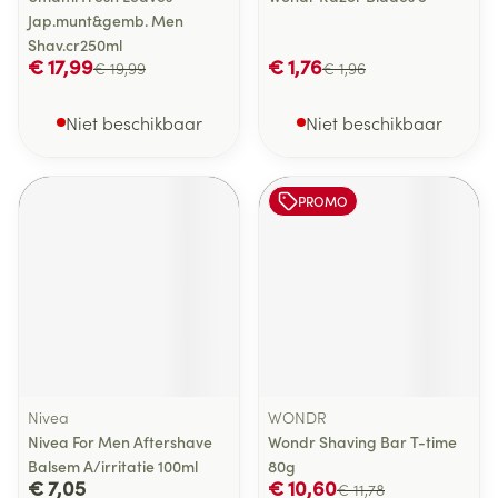
Jap.munt&gemb. Men
Shav.cr250ml
€ 17,99
€ 1,76
€ 19,99
€ 1,96
Niet beschikbaar
Niet beschikbaar
PROMO
Nivea
WONDR
Nivea For Men Aftershave
Wondr Shaving Bar T-time
Balsem A/irritatie 100ml
80g
€ 7,05
€ 10,60
€ 11,78