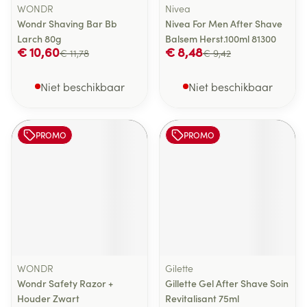
WONDR
Nivea
Wondr Shaving Bar Bb
Nivea For Men After Shave
Larch 80g
Balsem Herst.100ml 81300
€ 10,60
€ 8,48
€ 11,78
€ 9,42
Niet beschikbaar
Niet beschikbaar
PROMO
PROMO
WONDR
Gilette
Wondr Safety Razor +
Gillette Gel After Shave Soin
Houder Zwart
Revitalisant 75ml