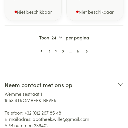
Niet beschikbaar
Niet beschikbaar
Toon
per pagina
Pagina's
U lees momenteel pagina
Pagina
Pagina
Pagina
1
2
3
...
5
Neem contact met ons op
Wemmelsestraat 1
1853
STROMBEEK-BEVER
Telefoon:
+32 (0)2 267 85 48
E-mailadres:
apotheek.wille@
gmail.com
APB nummer:
238402