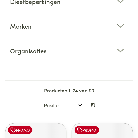
Dieetbeperkingen
filter
Merken
filter
Organisaties
filter
Producten
1
-
24
van
99
Sorteer op:
PROMO
PROMO