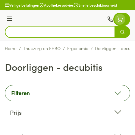
Ga naar de inhoud
Veilige betalingen
Apothekersadvies
Snelle beschikbaarheid
Menu
Zoek
Product, merk, categorie...
Home
/
Thuiszorg en EHBO
/
Ergonomie
/
Doorliggen - decubit
Doorliggen - decubitis
Filteren
Doorgaan naar productlijst
Prijs
filter