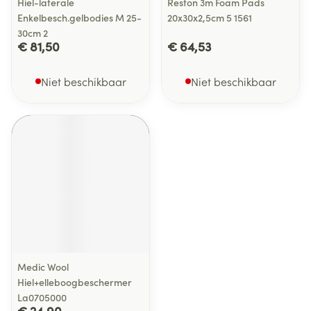
Hiel-laterale
Reston 3m Foam Pads
Enkelbesch.gelbodies M 25-
20x30x2,5cm 5 1561
30cm 2
€ 81,50
€ 64,53
Niet beschikbaar
Niet beschikbaar
Medic Wool
Hiel+elleboogbeschermer
La0705000
€ 24,90