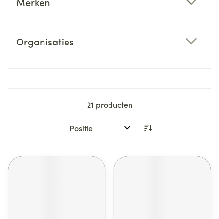
Merken
filter
Organisaties
filter
21
producten
Sorteer op: