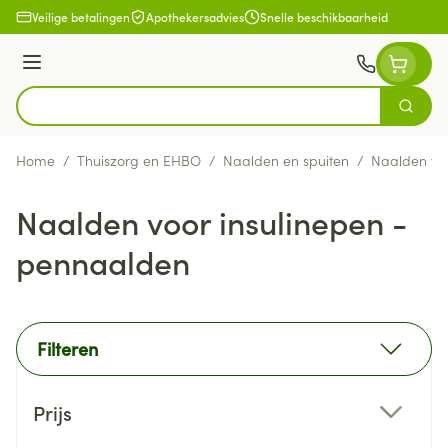
Ga naar de inhoud
Veilige betalingen
Apothekersadvies
Snelle beschikbaarheid
Menu
Zoek
Product, merk, categorie...
Home
/
Thuiszorg en EHBO
/
Naalden en spuiten
/
Naalden voo
Naalden voor insulinepen -
pennaalden
Filteren
Doorgaan naar productlijst
Prijs
filter