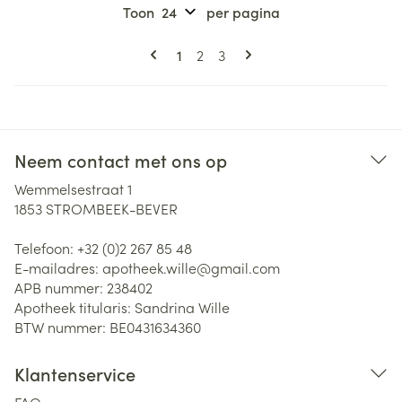
Toon
per pagina
Pagina's
U lees momenteel pagina
Pagina
Pagina
1
2
3
Neem contact met ons op
Wemmelsestraat 1
1853
STROMBEEK-BEVER
Telefoon:
+32 (0)2 267 85 48
E-mailadres:
apotheek.wille@
gmail.com
APB nummer:
238402
Apotheek titularis:
Sandrina Wille
BTW nummer:
BE0431634360
Klantenservice