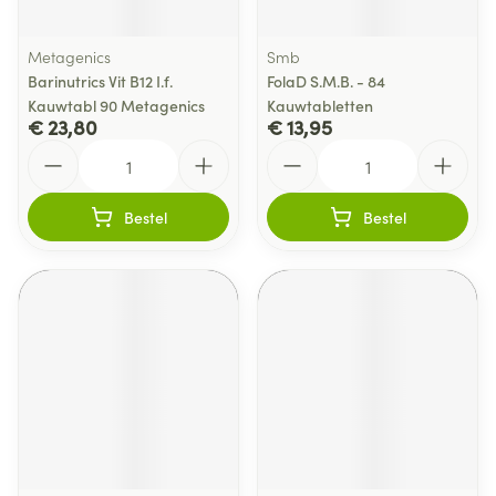
Metagenics
Smb
Barinutrics Vit B12 I.f.
FolaD S.M.B. - 84
Kauwtabl 90 Metagenics
Kauwtabletten
€ 23,80
€ 13,95
Aantal
Aantal
Bestel
Bestel