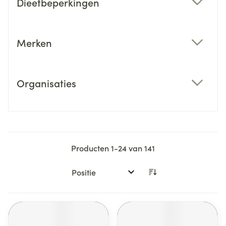
Dieetbeperkingen
filter
Merken
filter
Organisaties
filter
Producten
1
-
24
van
141
Sorteer op: