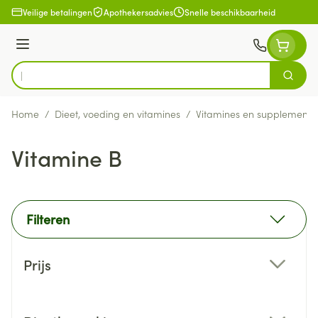
Ga naar de inhoud
Veilige betalingen
Apothekersadvies
Snelle beschikbaarheid
Menu
Zoek
Product, merk, categorie...
Home
/
Dieet, voeding en vitamines
/
Vitamines en supplemente
Vitamine B
Filteren
Doorgaan naar productlijst
Prijs
filter