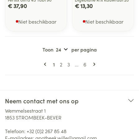
€ 37,90
€ 13,30
Niet beschikbaar
Niet beschikbaar
Toon
per pagina
Pagina's
U lees momenteel pagina
Pagina
Pagina
Pagina
1
2
3
...
6
Neem contact met ons op
Wemmelsestraat 1
1853
STROMBEEK-BEVER
Telefoon:
+32 (0)2 267 85 48
E-mailadres:
apotheek.wille@
gmail.com