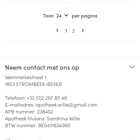
Toon
per pagina
Pagina's
U lees momenteel pagina
Pagina
1
2
Neem contact met ons op
Wemmelsestraat 1
1853
STROMBEEK-BEVER
Telefoon:
+32 (0)2 267 85 48
E-mailadres:
apotheek.wille@
gmail.com
APB nummer:
238402
Apotheek titularis:
Sandrina Wille
BTW nummer:
BE0431634360