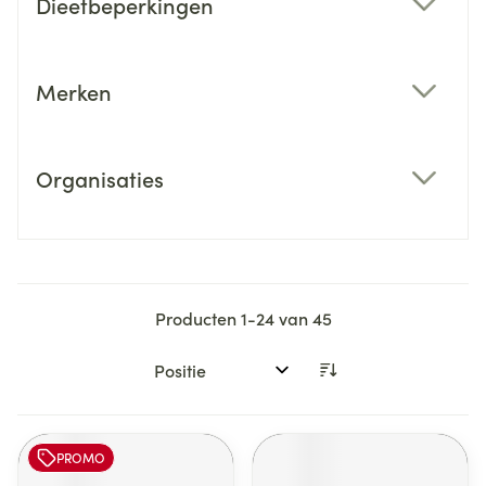
Dieetbeperkingen
filter
Merken
filter
Organisaties
filter
Producten
1
-
24
van
45
Sorteer op:
PROMO