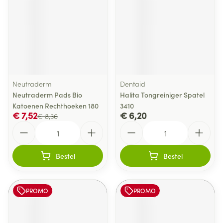
Neutraderm
Dentaid
Neutraderm Pads Bio
Halita Tongreiniger Spatel
Katoenen Rechthoeken 180
3410
€ 7,52
€ 6,20
€ 8,36
Aantal
Aantal
Bestel
Bestel
PROMO
PROMO