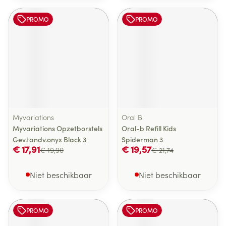
PROMO
PROMO
Myvariations
Oral B
Myvariations Opzetborstels
Oral-b Refill Kids
Gev.tandv.onyx Black 3
Spiderman 3
€ 17,91
€ 19,57
€ 19,90
€ 21,74
Niet beschikbaar
Niet beschikbaar
PROMO
PROMO