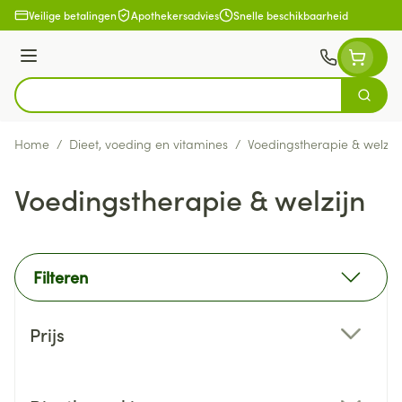
Ga naar de inhoud
Veilige betalingen
Apothekersadvies
Snelle beschikbaarheid
Menu
Zoek
Product, merk, categorie...
Home
/
Dieet, voeding en vitamines
/
Voedingstherapie & welzijn
Voedingstherapie & welzijn
Filteren
Doorgaan naar productlijst
Prijs
filter