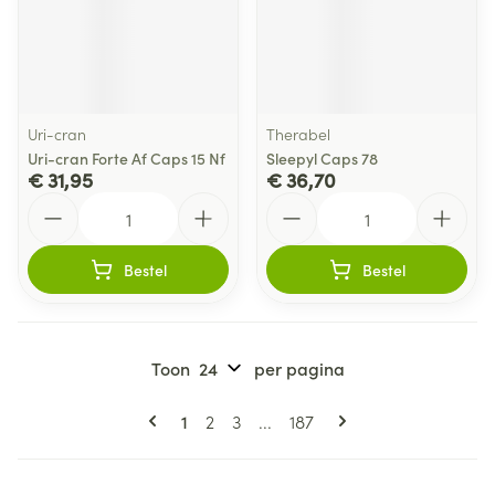
Uri-cran
Therabel
Uri-cran Forte Af Caps 15 Nf
Sleepyl Caps 78
€ 31,95
€ 36,70
Aantal
Aantal
Bestel
Bestel
Toon
per pagina
Pagina's
U lees momenteel pagina
Pagina
Pagina
Pagina
1
2
3
...
187