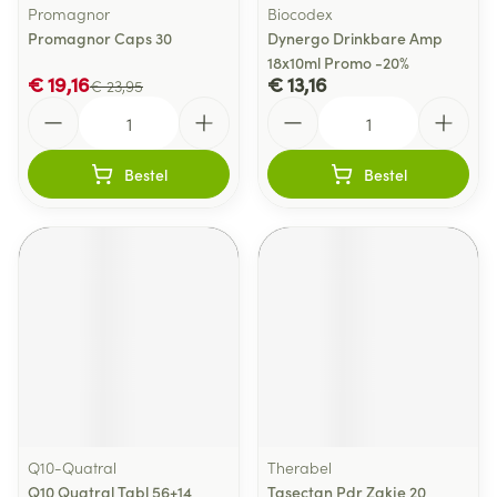
Promagnor
Biocodex
Promagnor Caps 30
Dynergo Drinkbare Amp
18x10ml Promo -20%
€ 19,16
€ 13,16
€ 23,95
Aantal
Aantal
Bestel
Bestel
Q10-Quatral
Therabel
Q10 Quatral Tabl 56+14
Tasectan Pdr Zakje 20