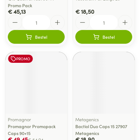
Promo Pack
€ 45,13
€ 18,50
Aantal
Aantal
Bestel
Bestel
PROMO
Promagnor
Metagenics
Promagnor Promopack
Bactiol Duo Caps 15 27907
Caps 90+15
Metagenics
€ 49,45
€ 18,90
€ 54,94