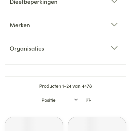
Dieetbeperkingen
filter
Merken
filter
Organisaties
filter
Producten
1
-
24
van
4478
Sorteer op: