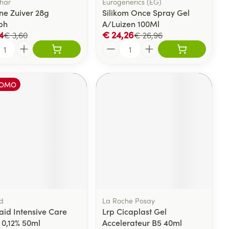
har
Eurogenerics (EG)
ne Zuiver 28g
Silikom Once Spray Gel
ph
A/Luizen 100Ml
4
€ 24,26
€ 3,60
€ 26,96
l
Aantal
OMO
d
La Roche Posay
aid Intensive Care
Lrp Cicaplast Gel
 0,12% 50ml
Accelerateur B5 40ml