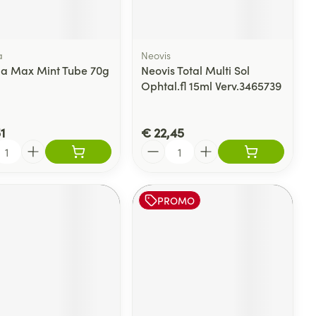
a
Neovis
a Max Mint Tube 70g
Neovis Total Multi Sol
Ophtal.fl 15ml Verv.3465739
1
€ 22,45
l
Aantal
PROMO