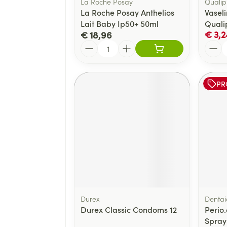
La Roche Posay
Qualip
La Roche Posay Anthelios
Vaseli
Lait Baby Ip50+ 50ml
Quali
€ 3,2
€ 18,96
Aantal
Aanta
PR
Durex
Dentai
Durex Classic Condoms 12
Perio.
Spray