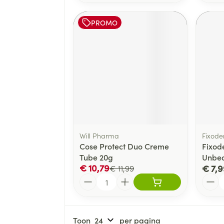
PROMO
Will Pharma
Fixode
Cose Protect Duo Creme
Fixod
Tube 20g
Unbea
€ 10,79
€ 7,9
€ 11,99
Aantal
Aanta
Toon
per pagina