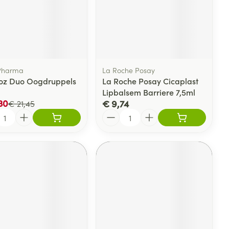
kjes
Acne
atje
n
p
Pigmentstoornissen
Haar
res
ys en -druppels
Gevoelige huid - geïrriteerde
 penselen en
huid
svoorwerpen
nten
Pharma
La Roche Posay
Gemengde huid
 - oogpotlood
oz Duo Oogdruppels
La Roche Posay Cicaplast
Toon meer
Lipbalsem Barriere 7,5ml
30
€ 9,74
€ 21,45
aduw
l
Aantal
CBD
er