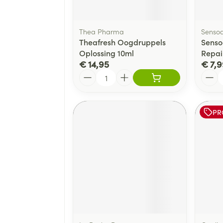
Thea Pharma
Senso
Theafresh Oogdruppels
Senso
Oplossing 10ml
Repai
€ 14,95
€ 7,9
Aantal
Aanta
PR