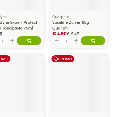
dyne
Qualiphar
dyne Expert Protect
Vaseline Zuiver 65g
r Tandpasta 75ml
Qualiph
€ 4,90
9
€ 5,45
l
Aantal
OMO
PROMO