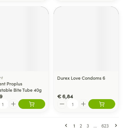
nt
Durex Love Condoms 6
ent Proplus
table Bite Tube 40g
9
€ 6,84
l
Aantal
Pagina's
U lees momenteel pagina
Pagina
Pagina
Pagina
1
2
3
...
623