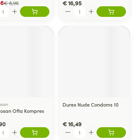
06
€ 16,95
€ 8,96
l
Aantal
osan
Durex Nude Condoms 10
losan Ofta Kompres
90
€ 16,49
l
Aantal