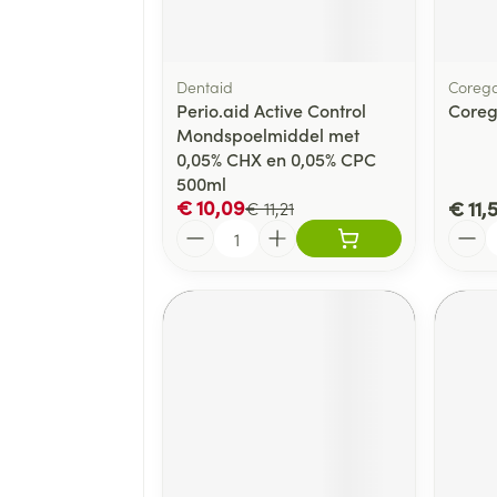
Dentaid
Coreg
Perio.aid Active Control
Coreg
Mondspoelmiddel met
0,05% CHX en 0,05% CPC
500ml
€ 10,09
€ 11,5
€ 11,21
Aantal
Aanta