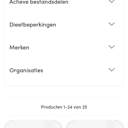
Actieve bestandsdelen
filter
Dieetbeperkingen
filter
Merken
filter
Organisaties
filter
Producten
1
-
24
van
25