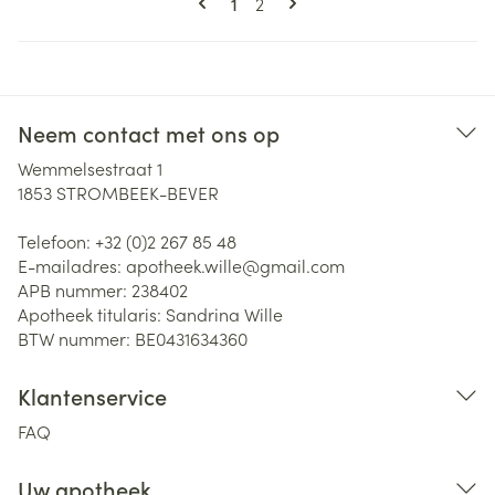
U lees momenteel pagina
Pagina
1
2
Neem contact met ons op
Wemmelsestraat 1
1853
STROMBEEK-BEVER
Telefoon:
+32 (0)2 267 85 48
E-mailadres:
apotheek.wille@
gmail.com
APB nummer:
238402
Apotheek titularis:
Sandrina Wille
BTW nummer:
BE0431634360
Klantenservice
FAQ
Uw apotheek