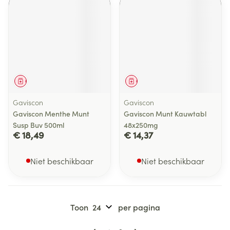
Geneesmiddel
Geneesmiddel
Gaviscon
Gaviscon
Gaviscon Menthe Munt
Gaviscon Munt Kauwtabl
Susp Buv 500ml
48x250mg
€ 18,49
€ 14,37
Niet beschikbaar
Niet beschikbaar
Toon
per pagina
Pagina's