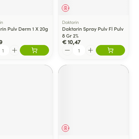
kjes
Acne
eesmiddel
Geneesmiddel
atje
n
p
Pigmentstoornissen
Haar
in
Daktarin
res
ys en -druppels
Gevoelige huid - geïrriteerde
rin Pulv Derm 1 X 20g
Daktarin Spray Pulv Fl Pulv
 penselen en
huid
8 Gr 2%
svoorwerpen
9
€ 10,47
nten
Gemengde huid
 - oogpotlood
l
Aantal
Toon meer
aduw
CBD
er
eesmiddel
Geneesmiddel