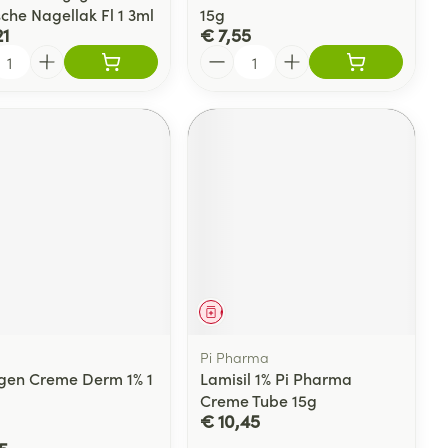
che Nagellak Fl 1 3ml
15g
21
€ 7,55
l
Aantal
eesmiddel
Geneesmiddel
Pi Pharma
gen Creme Derm 1% 1
Lamisil 1% Pi Pharma
Creme Tube 15g
€ 10,45