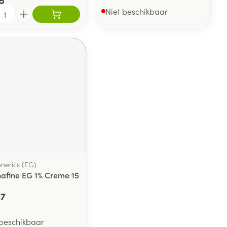
5
l
Niet beschikbaar
eesmiddel
nerics (EG)
nafine EG 1% Creme 15
67
 beschikbaar