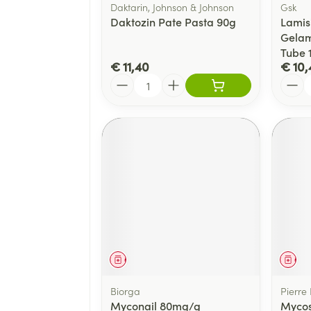
Daktarin, Johnson & Johnson
Gsk
Daktozin Pate Pasta 90g
Lamis
Gelam
Tube 
€ 11,40
€ 10,
Aantal
Aanta
Geneesmiddel
Gen
Biorga
Pierre
Myconail 80mg/g
Mycos