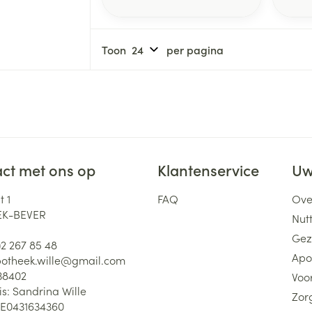
Toon
per pagina
ct met ons op
Klantenservice
Uw
 1
FAQ
Ove
K-BEVER
Nutt
Gez
)2 267 85 48
Apo
otheek.wille@
gmail.com
38402
Voor
is:
Sandrina Wille
Zor
E0431634360