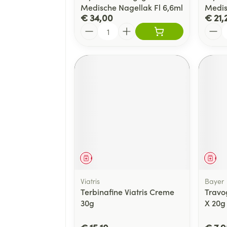
Medische Nagellak Fl 6,6ml
Medis
€ 34,00
€ 21,
Aantal
Aanta
Geneesmiddel
Gen
Viatris
Bayer
Terbinafine Viatris Creme
Travo
30g
X 20g