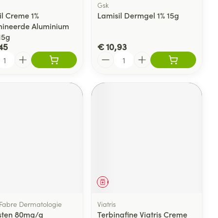
Gsk
il Creme 1%
Lamisil Dermgel 1% 15g
ineerde Aluminium
15g
45
€ 10,93
l
Aantal
eesmiddel
Geneesmiddel
 Fabre Dermatologie
Viatris
ten 80mg/g
Terbinafine Viatris Creme