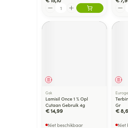
€ 15,10
€ 7,9
Aantal
Aanta
Geneesmiddel
Gen
Gsk
Euroge
Lamisil Once 1 % Opl
Terbi
Cutaan Gebruik 4g
Gr
€ 14,99
€ 8,
Niet beschikbaar
Niet