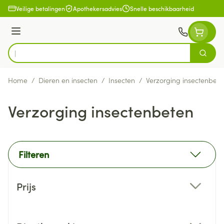
Ga naar de inhoud
Veilige betalingen
Apothekersadvies
Snelle beschikbaarheid
Menu
Zoek
Product, merk, categorie...
Home
/
Dieren en insecten
/
Insecten
/
Verzorging insectenbete
Verzorging insectenbeten
Filteren
Doorgaan naar productlijst
Prijs
filter