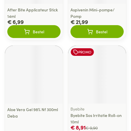
After Bite Applicateur Stick
Aspivenin Mini-pompe/
14ml
Pomp
€ 6,99
€ 21,99
Bestel
Bestel
PROMO
Byebite
Aloe Vera Gel 98% Nf 300ml
Byebite Sos Irritatie Roll-on
Deba
10ml
€ 8,91
€ 9,90