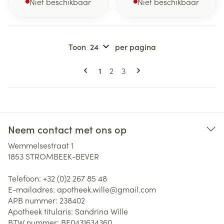
Niet beschikbaar
Niet beschikbaar
Toon
per pagina
Pagina's
U lees momenteel pagina
Pagina
Pagina
1
2
3
Neem contact met ons op
Wemmelsestraat 1
1853
STROMBEEK-BEVER
Telefoon:
+32 (0)2 267 85 48
E-mailadres:
apotheek.wille@
gmail.com
APB nummer:
238402
Apotheek titularis:
Sandrina Wille
BTW nummer:
BE0431634360