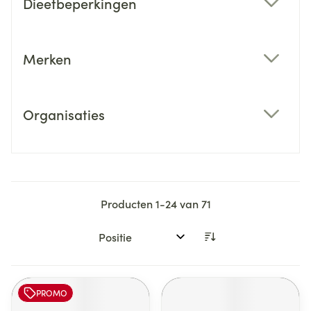
Dieetbeperkingen
filter
Merken
filter
Organisaties
filter
Producten
1
-
24
van
71
Sorteer op:
PROMO