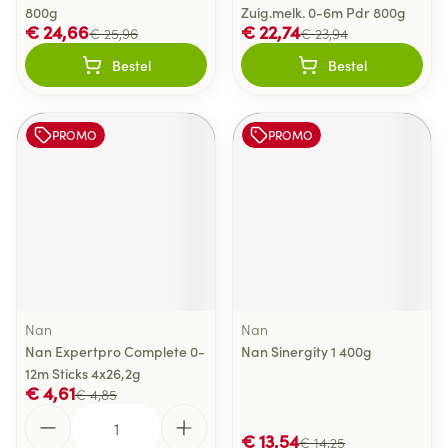
800g
Zuig.melk. 0-6m Pdr 800g
€ 24,66
€ 22,74
€ 25,96
€ 23,94
Bestel
Bestel
PROMO
PROMO
Nan
Nan
Nan Expertpro Complete 0-
Nan Sinergity 1 400g
12m Sticks 4x26,2g
€ 4,61
€ 4,85
Aantal
€ 13,54
€ 14,25