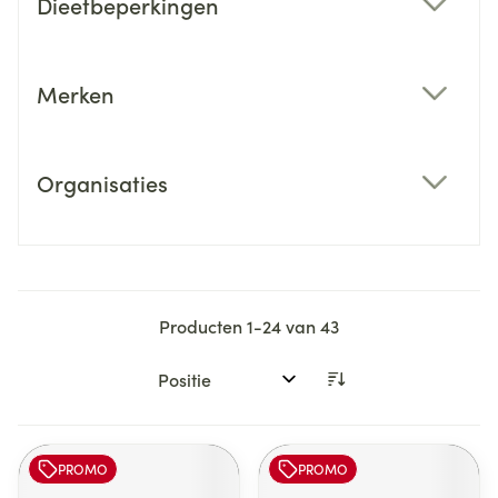
Dieetbeperkingen
filter
Merken
filter
Organisaties
filter
Producten
1
-
24
van
43
Sorteer op:
PROMO
PROMO