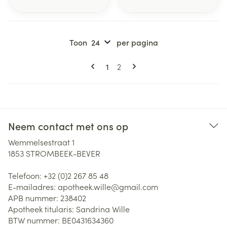
Toon
per pagina
Pagina's
U lees momenteel pagina
Pagina
1
2
Neem contact met ons op
Wemmelsestraat 1
1853
STROMBEEK-BEVER
Telefoon:
+32 (0)2 267 85 48
E-mailadres:
apotheek.wille@
gmail.com
APB nummer:
238402
Apotheek titularis:
Sandrina Wille
BTW nummer:
BE0431634360