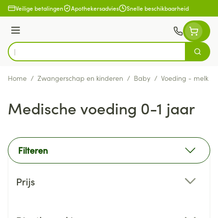
Ga naar de inhoud
Veilige betalingen
Apothekersadvies
Snelle beschikbaarheid
Menu
Zoek
Product, merk, categorie...
Home
/
Zwangerschap en kinderen
/
Baby
/
Voeding - melk
/
Medische voeding 0-1 jaar
Filteren
Doorgaan naar productlijst
Prijs
filter