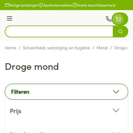
Ga naar de inhoud
Veilige betalingen
Apothekersadvies
Snelle beschikbaarheid
Menu
Zoek
Product, merk, categorie...
Home
/
Schoonheid, verzorging en hygiëne
/
Mond
/
Droge m
Droge mond
Filteren
Doorgaan naar productlijst
Prijs
filter