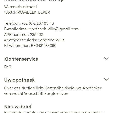
Wemmelsestraat 1
1853
STROMBEEK-BEVER
Telefoon:
+32 (0)2 267 85 48
E-mailadres:
apotheek.wille@
gmail.com
APB nummer:
238402
Apotheek titularis:
Sandrina Wille
BTW nummer:
BE0431634360
Klantenservice
FAQ
Uw apotheek
Over ons
Nuttige links
Gezondheidsnieuws
Apotheker
van wacht
Voorschrift
Zorgtarieven
Nieuwsbrief
Blijf op de hoogte van nieuwe producten en promoties