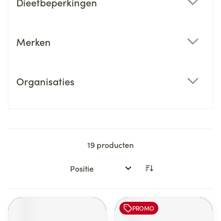
Dieetbeperkingen
filter
Merken
filter
Organisaties
filter
19
producten
Sorteer op:
PROMO