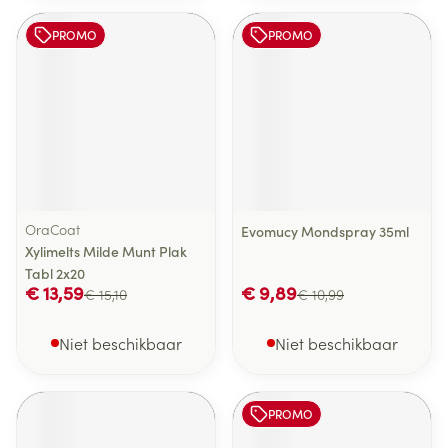
PROMO
PROMO
OraCoat
Evomucy Mondspray 35ml
Xylimelts Milde Munt Plak
Tabl 2x20
€ 13,59
€ 9,89
€ 15,10
€ 10,99
Niet beschikbaar
Niet beschikbaar
PROMO