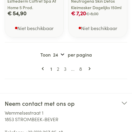
Esthederm Coffret Spa At
Neutrogena Skin Detox
Home 5 Prod.
Kleimasker Dagelijks 150ml
€ 54,90
€ 7,20
€ 8,00
Niet beschikbaar
Niet beschikbaar
Toon
per pagina
Pagina's
U lees momenteel pagina
Pagina
Pagina
Pagina
1
2
3
...
8
Neem contact met ons op
Wemmelsestraat 1
1853
STROMBEEK-BEVER