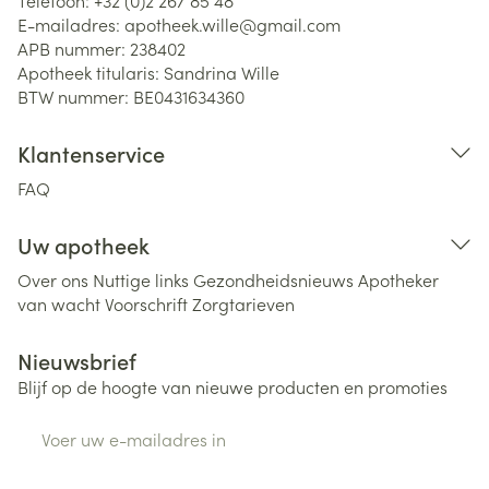
Telefoon:
+32 (0)2 267 85 48
E-mailadres:
apotheek.wille@
gmail.com
APB nummer:
238402
Apotheek titularis:
Sandrina Wille
BTW nummer:
BE0431634360
Klantenservice
FAQ
Uw apotheek
Over ons
Nuttige links
Gezondheidsnieuws
Apotheker
van wacht
Voorschrift
Zorgtarieven
Nieuwsbrief
Blijf op de hoogte van nieuwe producten en promoties
E-mail adres