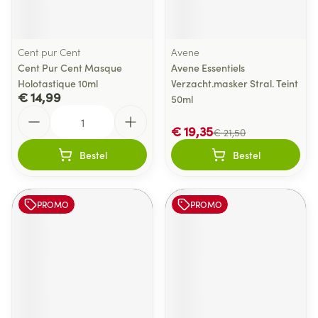
Cent pur Cent
Avene
Cent Pur Cent Masque
Avene Essentiels
Holotastique 10ml
Verzacht.masker Stral. Teint
€ 14,99
50ml
Aantal
€ 19,35
€ 21,50
Bestel
Bestel
PROMO
PROMO