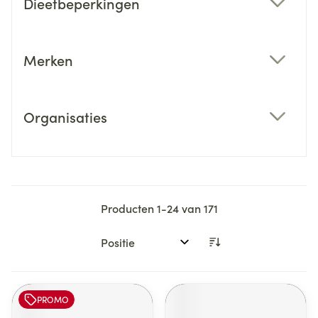
Dieetbeperkingen
filter
Merken
filter
Organisaties
filter
Producten
1
-
24
van
171
Sorteer op:
PROMO