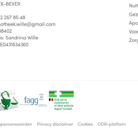
K-BEVER
Nutt
Gez
)2 267 85 48
Apo
otheek.wille@
gmail.com
38402
Voor
is:
Sandrina Wille
Zor
E0431634360
opsvoorwaarden
Privacy disclaimer
Cookies
ODR-platform