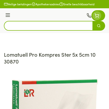
Ga naar de inhoud
Veilige betalingen
Apothekersadvies
Snelle beschikbaarheid
Menu
Zoek
Product, merk, categorie...
Lomatuell Pro Kompres Ster 5x 5cm 10
30870