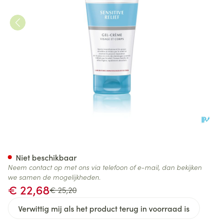
Eucerin Sun Sensitive Relief 
Niet beschikbaar
Neem contact op met ons via telefoon of e-mail, dan bekijken
we samen de mogelijkheden.
Promotie prijs
€ 22,68
Adviesprijs
€ 25,20
Verwittig mij als het product terug in voorraad is