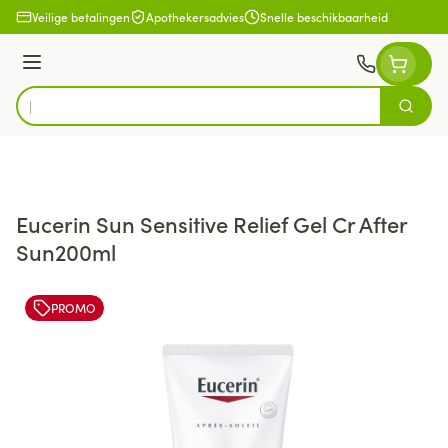
Ga naar de inhoud
Veilige betalingen
Apothekersadvies
Snelle beschikbaarheid
Menu
Zoek
Product, merk, categorie...
Eucerin Sun Sensitive Relief Gel Cr After
Sun200ml
PROMO