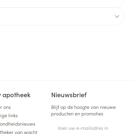
kjes
Acne
atje
n
p
Pigmentstoornissen
Haar
res
ys en -druppels
Gevoelige huid - geïrriteerde
 penselen en
huid
svoorwerpen
nten
Gemengde huid
 - oogpotlood
Toon meer
aduw
CBD
er
 apotheek
Nieuwsbrief
r ons
Blijf op de hoogte van nieuwe
producten en promoties
ige links
ondheidsnieuws
E-mail adres
theker van wacht