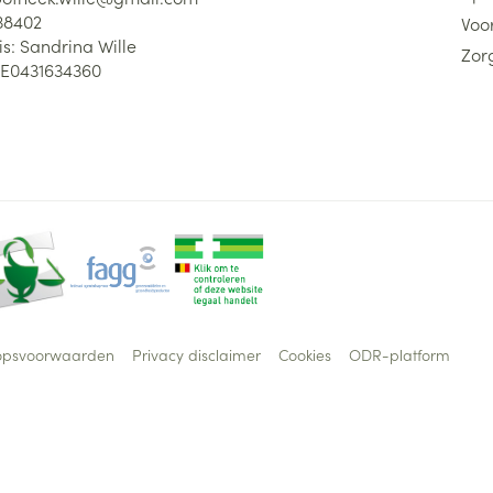
38402
Voor
is:
Sandrina Wille
Zor
E0431634360
opsvoorwaarden
Privacy disclaimer
Cookies
ODR-platform