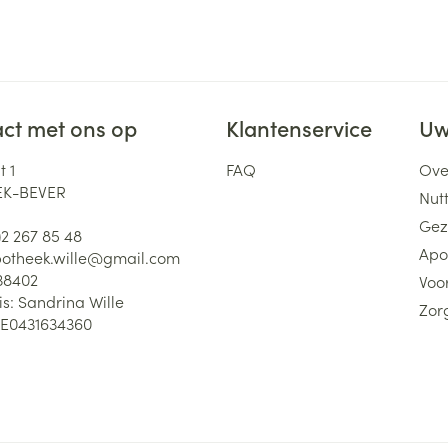
ct met ons op
Klantenservice
Uw
 1
FAQ
Ove
K-BEVER
Nutt
Gez
)2 267 85 48
Apo
otheek.wille@
gmail.com
38402
Voor
is:
Sandrina Wille
Zor
E0431634360