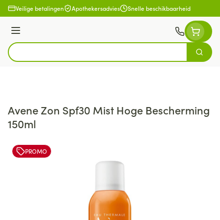
Ga naar de inhoud
Veilige betalingen
Apothekersadvies
Snelle beschikbaarheid
Menu
Zoek
Product, merk, categorie...
Avene Zon Spf30 Mist Hoge Bescherming
150ml
PROMO