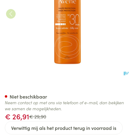
Avene Zon Spf30 Mist Hoge 
Niet beschikbaar
Neem contact op met ons via telefoon of e-mail, dan bekijken
we samen de mogelijkheden.
Promotie prijs
€ 26,91
Adviesprijs
€ 29,90
Verwittig mij als het product terug in voorraad is